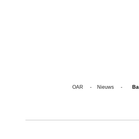
Ga
direct
naar
de
hoofdinhoud
OAR
Nieuws
Ba