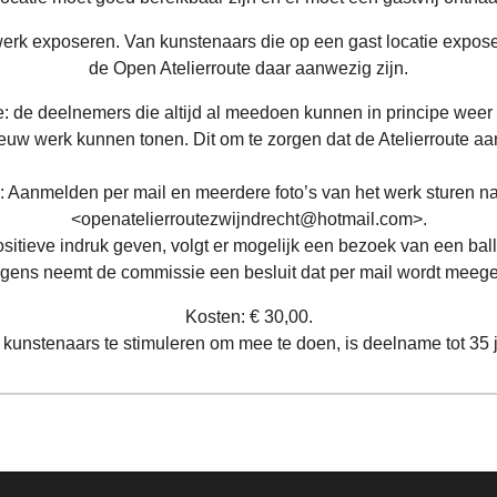
erk exposeren. Van kunstenaars die op een gast locatie exposer
de Open Atelierroute daar aanwezig zijn.
: de deelnemers die altijd al meedoen kunnen in principe wee
euw werk kunnen tonen. Dit om te zorgen dat de Atelierroute aant
anmelden per mail en meerdere foto’s van het werk sturen naa
<openatelierroutezwijndrecht@hotmail.com>.
ositieve indruk geven, volgt er mogelijk een bezoek van een ba
gens neemt de commissie een besluit dat per mail wordt meeg
Kosten: € 30,00.
kunstenaars te stimuleren om mee te doen, is deelname tot 35 ja