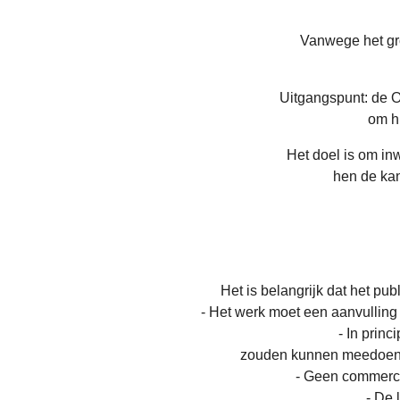
Vanwege het gro
Uitgangspunt: de O
om hu
Het doel is om in
hen de kan
Het is belangrijk dat het publ
- Het werk moet een aanvulling 
- In princ
zouden kunnen meedoen a
- Geen commerci
- De 