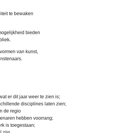
iteit te bewaken
mogelijkheid bieden
bliek.
 vormen van kunst,
unstenaars.
at er dit jaar weer te zien is;
hillende disciplines laten zien;
en de regio
tenaren hebben voorrang;
k is toegestaan;
 zijn.