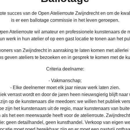
te succes van de Open Atelierroute Zwijndrecht en om de kwal
is er een ballotage commissie in het leven geroepen.
pen Atelierroute wil amateur en professionele kunstenaars de 
n werk in hun atelier of op een gast locatie te tonen aan het pu
woners van Zwijndrecht in aanraking te laten komen met allerlei
s geven ateliers te bezoeken en in gesprek te komen met de k
Criteria deelname:
- Vakmanschap;
- Elke deelnemer moet elk jaar nieuw werk laten zien.
iek verrast wordt en door de jaren heen nieuwsgierig blijft naar w
zijn op de kunstenaars die meedoen: we willen het publiek versc
ipe zijn het kunstenaars uit de regio, maar kunstenaars van buit
ls het een meerwaarde heeft voor de atelierroute. Zwijndrech
e: geen detailhandel, geen kunsthandel. Verkoop van eigen wer
locatie moet goed bereikbaar zijn en er moet een gastvrij onthaal