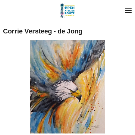
Ga
direct
naar
de
Corrie Versteeg - de Jong
hoofdinhoud