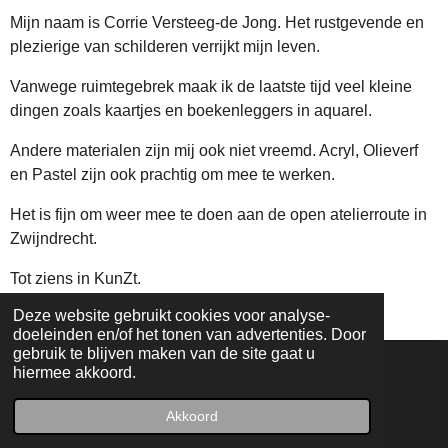
Mijn naam is Corrie Versteeg-de Jong. Het rustgevende en
plezierige van schilderen verrijkt mijn leven.
Vanwege ruimtegebrek maak ik de laatste tijd veel kleine
dingen zoals kaartjes en boekenleggers in aquarel.
Andere materialen zijn mij ook niet vreemd. Acryl, Olieverf
en Pastel zijn ook prachtig om mee te werken.
Het is fijn om weer mee te doen aan de open atelierroute in
Zwijndrecht.
Tot ziens in KunZt.
Deze website gebruikt cookies voor analyse-
doeleinden en/of het tonen van advertenties. Door
gebruik te blijven maken van de site gaat u
hiermee akkoord.
F
I
a
n
Akkoord
© 2025 | Atelierroute Zwijndrecht
c
s