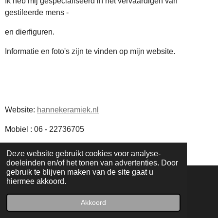
Ik heb mij gespecialiseerd in het vervaardigen van
gestileerde mens -
en dierfiguren.
Informatie en foto's zijn te vinden op mijn website.
Website:
hannekeramiek.nl
Mobiel : 06 - 22736705
Deze website gebruikt cookies voor analyse-
doeleinden en/of het tonen van advertenties. Door
gebruik te blijven maken van de site gaat u
hiermee akkoord.
F
I
a
n
Akkoord
© 2025 | Atelierroute Zwijndrecht
c
s