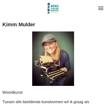
Ga
direct
naar
de
Kimm Mulder
hoofdinhoud
Woordkunst
Tussen alle beeldende kunstvormen wil ik graag als