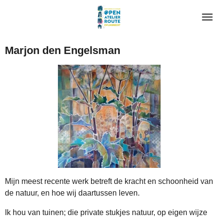
Ga
direct
naar
de
Marjon den Engelsman
hoofdinhoud
Mijn meest recente werk betreft de kracht en schoonheid van
de natuur, en hoe wij daartussen leven.
Ik hou van tuinen; die private stukjes natuur, op eigen wijze