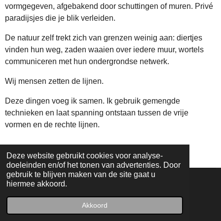
vormgegeven, afgebakend door schuttingen of muren. Privé
paradijsjes die je blik verleiden.
De natuur zelf trekt zich van grenzen weinig aan: diertjes
vinden hun weg, zaden waaien over iedere muur, wortels
communiceren met hun ondergrondse netwerk.
Wij mensen zetten de lijnen.
Deze dingen voeg ik samen. Ik gebruik gemengde
technieken en laat spanning ontstaan tussen de vrije
vormen en de rechte lijnen.
Deze website gebruikt cookies voor analyse-
doeleinden en/of het tonen van advertenties. Door
gebruik te blijven maken van de site gaat u
hiermee akkoord.
F
I
a
n
Akkoord
© 2025 | Atelierroute Zwijndrecht
c
s