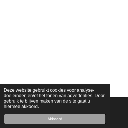
Deze website gebruikt cookies voor analyse-
doeleinden en/of het tonen van advertenties. Door
gebruik te blijven maken van de site gaat u
hiermee akkoord.
F
I
a
n
Akkoord
© 2025 | Atelierroute Zwijndrecht
c
s